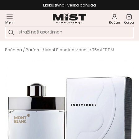
Ekskluzivna i velika ponuda
Meni
Račun
Korpa
Početna
/
Parfemi
/ Mont Blanc Individuelle 75ml EDT M