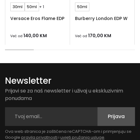
30ml
50ml
+ 1
50ml
Versace Eros Flame EDP
Burberry London EDP W
140,00
KM
170,00
KM
Već od
Već od
Newsletter
Prijavi se za naš newsletter i uživaj u ekskluzivnim
ponudama
Prijava
Ova web stranica je zaštićena reCAPTCHA-om i primjenjuju se
Google
pravila privatnosti
i
uvjeti pružanja usluge
.