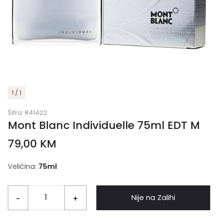
1 / 1
Šifra:
R41422
Mont Blanc Individuelle 75ml EDT M
79,00
KM
Veličina:
75ml
Nije na Zalihi
-
+