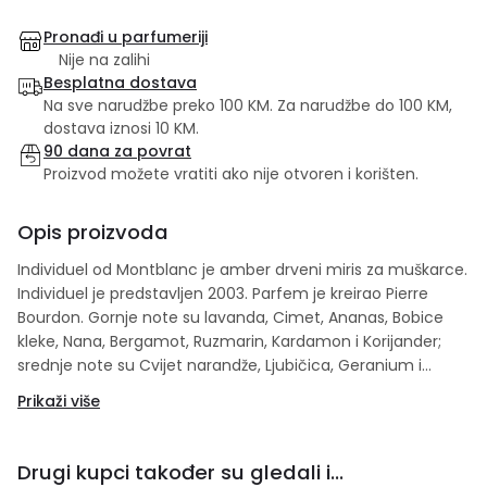
Pronađi u parfumeriji
Nije na zalihi
Besplatna dostava
Na sve narudžbe preko 100 KM. Za narudžbe do 100 KM,
dostava iznosi 10 KM.
90 dana za povrat
Proizvod možete vratiti ako nije otvoren i korišten.
Opis proizvoda
Individuel od Montblanc je amber drveni miris za muškarce.
Individuel je predstavljen 2003. Parfem je kreirao Pierre
Bourdon. Gornje note su lavanda, Cimet, Ananas, Bobice
kleke, Nana, Bergamot, Ruzmarin, Kardamon i Korijander;
srednje note su Cvijet narandže, Ljubičica, Geranium i
jasmin; bazne note su Malina, Vanilija, Sandalovo drvo,
Prikaži više
Čokolada, mošus, Amber, vetiver, pačuli i Mahovina.
Drugi kupci također su gledali i...