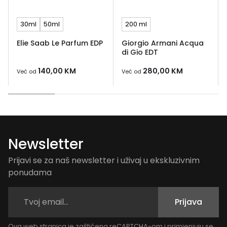
30ml
50ml
200 ml
Elie Saab Le Parfum EDP
Giorgio Armani Acqua
di Gio EDT
140,00
KM
280,00
KM
Već od
Već od
Newsletter
Prijavi se za naš newsletter i uživaj u ekskluzivnim
ponudama
Prijava
Ova web stranica je zaštićena reCAPTCHA-om i primjenjuju se