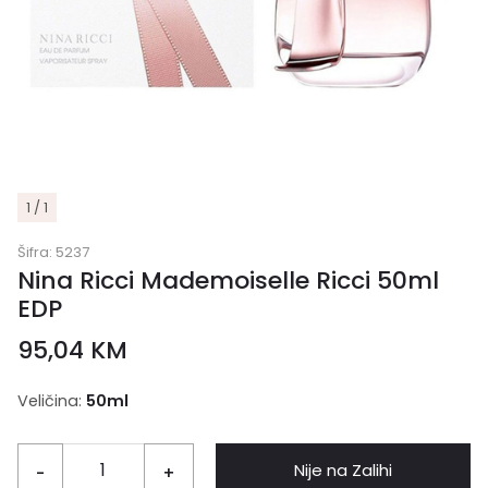
1 / 1
Šifra:
5237
Nina Ricci Mademoiselle Ricci 50ml
EDP
95,04
KM
Veličina:
50ml
Nije na Zalihi
-
+