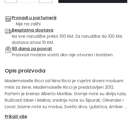
Pronađi u parfumeriji
Nije na zalihi
Besplatna dostava
Na sve narudžbe preko 100 KM. Za narudžbe do 100 KM,
dostava iznosi 10 KM.
90 dana za povrat
Proizvod možete vratiti ako nije otvoren i korišten.
Opis proizvoda
Mademoiselle Ricci od Nina Ricci je cvjetni drveni mošusni
miris za žene. Mademoiselle Ricci je predstavljen 2012.
Parfem je kreirao Alberto Morillas. Gornje note su divlja ruža,
Ružičasti biber i Malina; srednje note su Šipurak, Oleander i
Lovor; bazne note su mošus, Svetlo drvo, Ljubičica, Amber i
Kedar.
Prikaži više