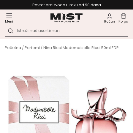
Povrat proizvoda u roku od 90 dana
Meni
Račun
Korpa
Početna
/
Parfemi
/ Nina Ricci Mademoiselle Ricci 50ml EDP