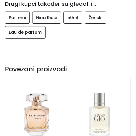
Drugi kupci također su gledali i...
Parfemi
Nina Ricci
50ml
Ženski
Eau de parfum
Povezani proizvodi