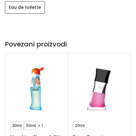
Eau de toilette
Povezani proizvodi
30ml
50ml
+ 1
20ml