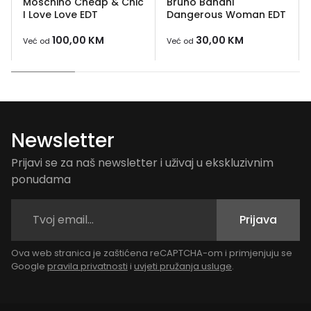
Moschino Cheap & Chic
Bruno Banani
I Love Love EDT
Dangerous Woman EDT
100,00
KM
30,00
KM
Već od
Već od
Newsletter
Prijavi se za naš newsletter i uživaj u ekskluzivnim
ponudama
Prijava
Ova web stranica je zaštićena reCAPTCHA-om i primjenjuju se
Google
pravila privatnosti
i
uvjeti pružanja usluge
.