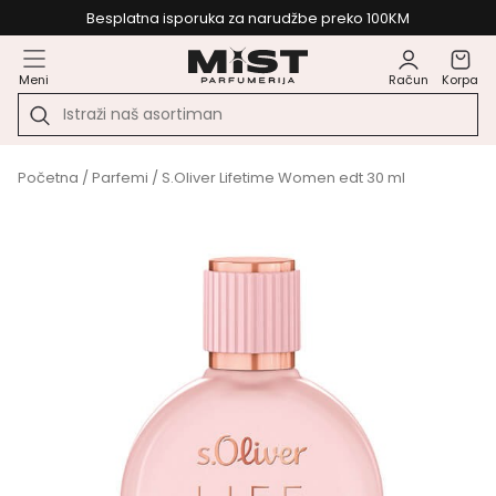
Besplatna isporuka za narudžbe preko 100KM
Meni
Račun
Korpa
Početna
/
Parfemi
/ S.Oliver Lifetime Women edt 30 ml