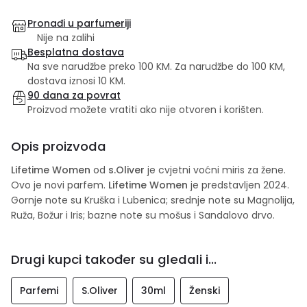
Pronađi u parfumeriji
Nije na zalihi
Besplatna dostava
Na sve narudžbe preko 100 KM. Za narudžbe do 100 KM,
dostava iznosi 10 KM.
90 dana za povrat
Proizvod možete vratiti ako nije otvoren i korišten.
Opis proizvoda
Lifetime Women
od
s.Oliver
je cvjetni voćni miris za žene.
Ovo je novi parfem.
Lifetime Women
je predstavljen 2024.
Gornje note su Kruška i Lubenica; srednje note su Magnolija,
Ruža, Božur i Iris; bazne note su mošus i Sandalovo drvo.
Drugi kupci također su gledali i...
Parfemi
S.Oliver
30ml
Ženski