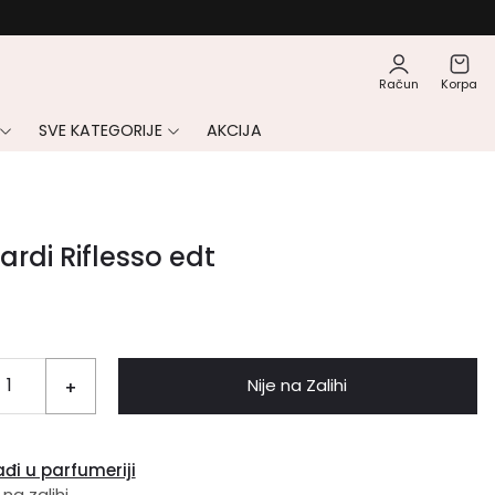
Račun
Korpa
SVE KATEGORIJE
AKCIJA
ardi Riflesso edt
Nije na Zalihi
+
đi u parfumeriji
 na zalihi