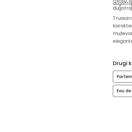
mirisa: 
dugotraj
dugotraj
Trussard
karakter
muževan 
eleganta
Drugi k
Parfem
Eau de 