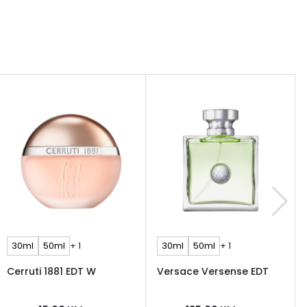
30ml
50ml
+ 1
30ml
50ml
+ 1
Cerruti 1881 EDT W
Versace Versense EDT