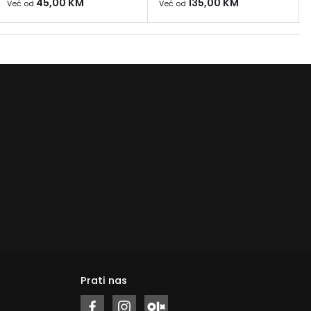
45,00
KM
135,00
KM
Već od
Već od
Prati nas