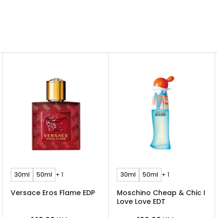
30ml
50ml
+ 1
30ml
50ml
+ 1
Versace Eros Flame EDP
Moschino Cheap & Chic I
Love Love EDT