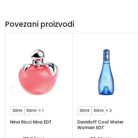
Povezani proizvodi
30ml
50ml
+ 1
30ml
50ml
+ 2
Nina Ricci Nina EDT
Davidoff Cool Water
Woman EDT