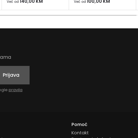
140,00
KM
100,00
KM
Već od
Već od
udama
Prijava
oogle
pravila
Pomoć
Kontakt