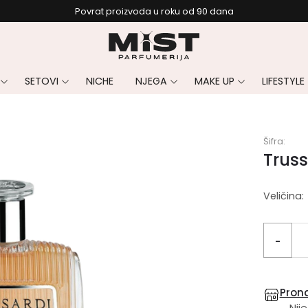
Povrat proizvoda u roku od 90 dana
SETOVI
NICHE
NJEGA
MAKE UP
LIFESTYLE
Šifra:
Truss
Veličina:
-
Prona
Nije