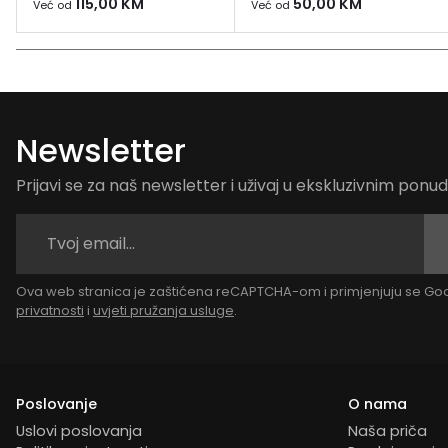
115,00
KM
50,00
KM
Već od
Već od
Newsletter
Prijavi se za naš newsletter i uživaj u ekskluzivnim pon
Ova web stranica je zaštićena reCAPTCHA-om i primjenjuju se G
privatnosti
i
uvjeti pružanja usluge
.
Poslovanje
O nama
Uslovi poslovanja
Naša priča