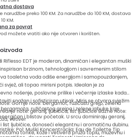
latna dostava
e narudžbe preko 100 KM. Za narudžbe do 100 KM, dostava
 10 KM.
ana za povrat
vod možete vratiti ako nije otvoren i korišten.
roizvoda
i Riflesso EDT je moderan, dinamičan i elegantan muški
nspirisan brzinom, tehnologijom i savremenim stilom
 Ova toaletna voda odiše energijom i samopouzdanjem,
i svjež, ali topao mirisni potpis. Idealan je za
vno nošenje, poslovne prilike i večernje izlaske kada
taviti snažan i sofisticiran utisak. Miris se otvara svježim
note: Gornje note: bergamot, ružičasti grejp, zelena
ergamota, ružičastog grejpa i zelene jabuke koje
ednje note: geranij, ljubičica, list ljubičice Bazne note:
energičan i blistav početak. U srcu dominiraju geranij,
oža, vetiver
a i list ljubičice, donoseći elegantnu i aromatičnu dubinu.
istike: Pol: Muški Koncentracija: Eau de Toilette Tip
notama tonke, kože i vetivera pruža toplu, muževnu i