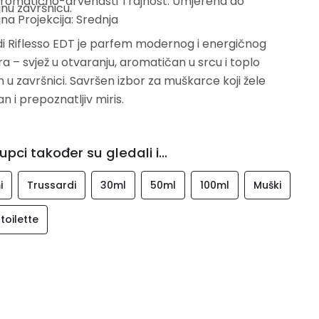
Aromatično-drvenasti Trajnost: Umjerena do
nu završnicu.
na Projekcija: Srednja
i Riflesso EDT je parfem modernog i energičnog
a – svjež u otvaranju, aromatičan u srcu i toplo
u završnici. Savršen izbor za muškarce koji žele
n i prepoznatljiv miris.
upci također su gledali i...
i
Trussardi
30ml
50ml
100ml
Muški
toilette