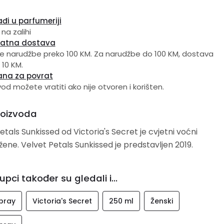
đi u parfumeriji
 na zalihi
latna dostava
e narudžbe preko 100 KM. Za narudžbe do 100 KM, dostava
 10 KM.
ana za povrat
vod možete vratiti ako nije otvoren i korišten.
roizvoda
etals Sunkissed od Victoria's Secret je cvjetni voćni
 žene. Velvet Petals Sunkissed je predstavljen 2019.
upci također su gledali i...
pray
Victoria's Secret
250 ml
Ženski