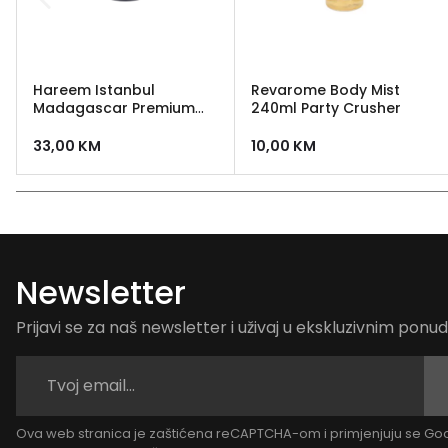
Hareem Istanbul
Revarome Body Mist
Madagascar Premium
240ml Party Crusher
Body Mist 100 ml
33,00
KM
10,00
KM
Newsletter
Prijavi se za naš newsletter i uživaj u ekskluzivnim pon
Ova web stranica je zaštićena reCAPTCHA-om i primjenjuju se G