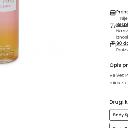
Prona
Nije
Besp
Na sv
iznosi
90 d
Proiz
Opis p
Velvet P
miris za
Drugi k
Body S