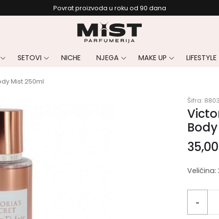
Povrat proizvoda u roku od 90 dana
SETOVI
NICHE
NJEGA
MAKE UP
LIFESTYLE
ody Mist 250ml
Šifra:
880
Victo
Body
35,0
Veličina:
-