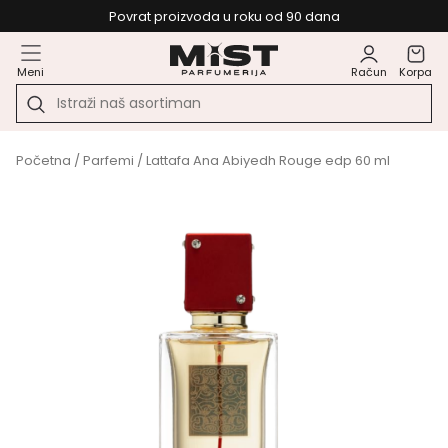
Povrat proizvoda u roku od 90 dana
Meni
Račun
Korpa
Početna
/
Parfemi
/ Lattafa Ana Abiyedh Rouge edp 60 ml