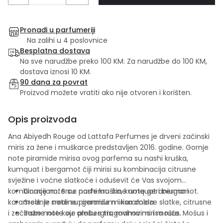
Pronađi u parfumeriji
Na zalihi u 4 poslovnice
Besplatna dostava
Na sve narudžbe preko 100 KM. Za narudžbe do 100 KM,
dostava iznosi 10 KM.
90 dana za povrat
Proizvod možete vratiti ako nije otvoren i korišten.
Opis proizvoda
Ana Abiyedh Rouge od Lattafa Perfumes je drveni začinski
miris za žene i muškarce predstavljen 2016. godine. Gornje
note piramide mirisa ovog parfema su nashi kruška,
kumquat i bergamot čiji mirisi su kombinacija citrusne
svježine i voćne slatkoće i oduševit će Vas svojom
kombinacijom. Srce parfema čine note geraniuma i
Gornje note su: nashi kruška, kumquat i bergamot.
karamele. Iz sredine piramide mirisa dolaze slatke, citrusne
Srednje note su: geranium i karamela.
i začinske note koje plešu s tragovima mirisa ruže. Mošus i
Bazne note su: ambergris, mahovina i mošus.