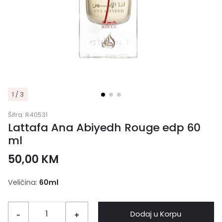
1 / 3
Šifra:
R40531
Lattafa Ana Abiyedh Rouge edp 60
ml
50,00
KM
Veličina:
60ml
Dodaj u Korpu
-
+