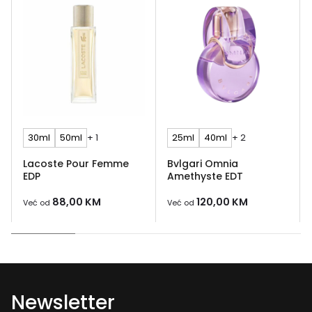
30ml
50ml
+ 1
25ml
40ml
+ 2
Lacoste Pour Femme
Bvlgari Omnia
EDP
Amethyste EDT
88,00
KM
120,00
KM
Već od
Već od
Newsletter