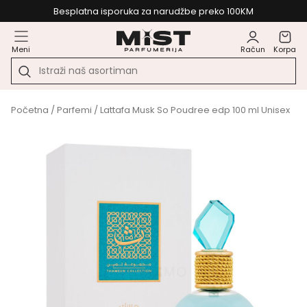
Besplatna isporuka za narudžbe preko 100KM
Meni
Račun
Korpa
Početna
/
Parfemi
/ Lattafa Musk So Poudree edp 100 ml Unisex