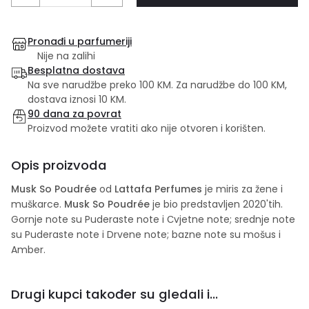
Pronađi u parfumeriji
Nije na zalihi
Besplatna dostava
Na sve narudžbe preko 100 KM. Za narudžbe do 100 KM,
dostava iznosi 10 KM.
90 dana za povrat
Proizvod možete vratiti ako nije otvoren i korišten.
Opis proizvoda
Musk So Poudrée
od
Lattafa Perfumes
je miris za žene i
muškarce.
Musk So Poudrée
je bio predstavljen 2020'tih.
Gornje note su Puderaste note i Сvjetne note; srednje note
su Puderaste note i Drvene note; bazne note su mošus i
Amber.
Drugi kupci također su gledali i...