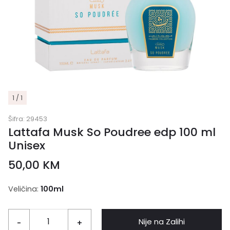
1 / 1
Šifra:
29453
Lattafa Musk So Poudree edp 100 ml
Unisex
50,00
KM
Veličina:
100ml
Nije na Zalihi
-
+