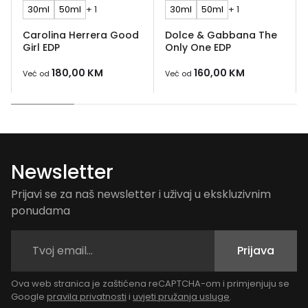
30ml
50ml
+ 1
30ml
50ml
+ 1
Carolina Herrera Good
Dolce & Gabbana The
Girl EDP
Only One EDP
180,00
KM
160,00
KM
Već od
Već od
Newsletter
Prijavi se za naš newsletter i uživaj u ekskluzivnim
ponudama
Prijava
Ova web stranica je zaštićena reCAPTCHA-om i primjenjuju se
Google
pravila privatnosti
i
uvjeti pružanja usluge
.