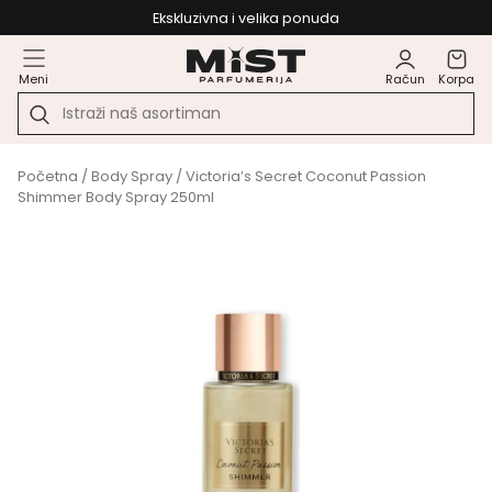
Ekskluzivna i velika ponuda
Meni
Račun
Korpa
Početna
/
Body Spray
/ Victoria’s Secret Coconut Passion
Shimmer Body Spray 250ml