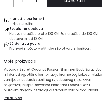
Nije na Zalihi
-
+
Pronađi u parfumeriji
Nije na zalihi
Besplatna dostava
Na sve narudžbe preko 100 KM. Za narudžbe do 100 KM,
dostava iznosi 10 KM.
90 dana za povrat
Proizvod možete vratiti ako nije otvoren i korišten.
Opis proizvoda
Victoria's Secret Coconut Passion Shimmer Body Spray 250
ml donosi egzotičnu kombinaciju kremastog kokosa i slatke
vanilije, uz dodatak suptilnog svjetlucavog sjaja. Ovaj
osvježavajući sprej savršeno hidratizira i obavija kožu
blistavim finišom, ostavljajući zavodljiv mirisni trag. Idealan
je za svakodnevnu upotrebu ili posebne prilike kada želite
Prikaži više
dodatnu dozu sjaja i luksuza.