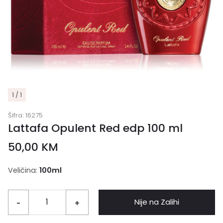
1 / 1
Šifra:
16275
Lattafa Opulent Red edp 100 ml
50,00
KM
Veličina:
100ml
Nije na Zalihi
-
+