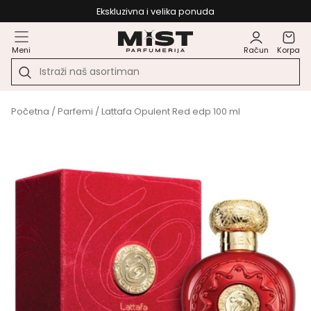
Ekskluzivna i velika ponuda
Meni
Račun
Korpa
Početna
/
Parfemi
/ Lattafa Opulent Red edp 100 ml