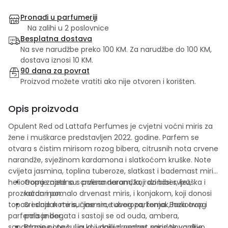
Pronađi u parfumeriji
Na zalihi u 2 poslovnice
Besplatna dostava
Na sve narudžbe preko 100 KM. Za narudžbe do 100 KM,
dostava iznosi 10 KM.
90 dana za povrat
Proizvod možete vratiti ako nije otvoren i korišten.
Opis proizvoda
Opulent Red od Lattafa Perfumes je cvjetni voćni miris za
žene i muškarce predstavljen 2022. godine. Parfem se
otvara s čistim mirisom rozog bibera, citrusnih nota crvene
narandže, svježinom kardamona i slatkoćom kruške. Note
cvijeta jasmina, toplina tuberoze, slatkast i bademast miris
heliotropa zajedno s palisanderom, koji donosi svjež,
Gornje note su: crvena narandža, rozi biber, kruška i
prozračan i pomalo drvenast miris, i konjakom, koji donosi
kardamon.
topao i sladak miris, čine srce ovog parfema. Baza ovog
Srednje note su: jasmin, tuberoza, konjak, heliotrop i
parfema je bogata i sastoji se od ouda, ambera,
palisander.
sandalovine i pačulija koji daju drvenast miris te vanilije,
Bazne note su: oud, vanilija, amber, sandalovo drvo,