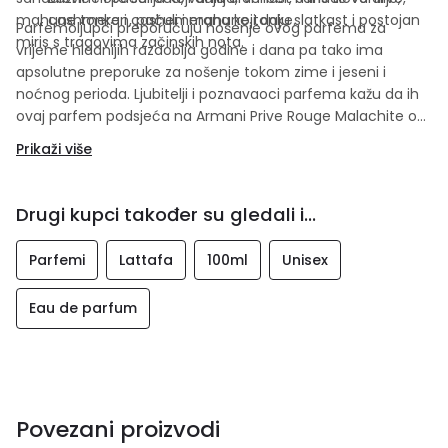
mahune tonke i cashemerana koji daju slatkast i postojan
cashmeran, pačuli i mahune tonke.
Parfemoljupci preporučuju nošenje ovog parfema za
miris s tragovima začinskih nota.
vrijeme hladnijih razdoblja godine i dana pa tako ima
apsolutne preporuke za nošenje tokom zime i jeseni i
noćnog perioda. Ljubitelji i poznavaoci parfema kažu da ih
ovaj parfem podsjeća na Armani Prive Rouge Malachite od
Giorgio Armani.
Prikaži više
Drugi kupci također su gledali i...
Parfemi
Lattafa
100ml
Unisex
Eau de parfum
Povezani proizvodi